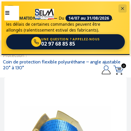
INFORMATION DÉLAIS —
Du
14/07 au 31/08/2026
,
les délais de certaines commandes peuvent être
allongés (ralentissement estival des fabricants).
UNE QUESTION ? APPELEZ-NOUS
02 97 68 85 85
selm
accessoires de levage
élingues de levage
protection
coin de protection flexible polyuréthane – angle ajustable
0
20° à 130°
