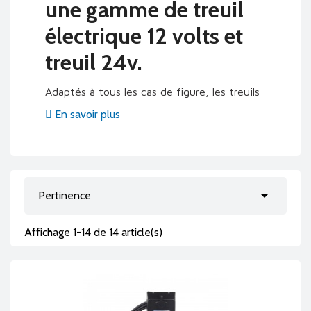
une gamme de treuil
électrique 12 volts et
treuil 24v.
Adaptés à tous les cas de figure, les treuils
que nous proposons conviennent à tous les
En savoir plus
domaines : foresterie, marine, automobile,
construction. Nous proposons des
treuils
électriques
avec différentes forces de

Pertinence
tractions allant de 1000 à 6 800kg. Vous
retrouvez dans cette gamme le
treuil
Affichage 1-14 de 14 article(s)
électrique de traction 12v ou 24 volts
livré avec la télécommande, le câblage du
branchement de la batterie, les accessoires
de montage et le câble en acier pré-enroulé.