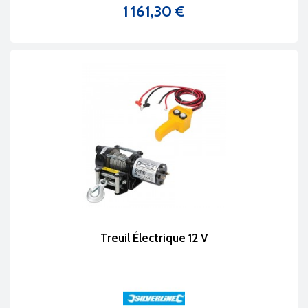
1 161,30 €
Prix
Treuil Électrique 12 V