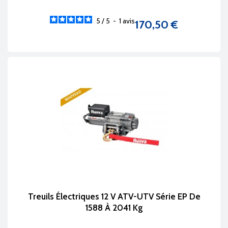
5
/
5
-
1
avis
170,50 €
Prix
Treuils Électriques 12 V ATV-UTV Série EP De
1588 À 2041 Kg