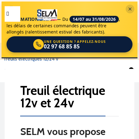
INFORMATION DÉLAIS —
Du
14/07 au 31/08/2026
,
les délais de certaines commandes peuvent être
allongés (ralentissement estival des fabricants).
UNE QUESTION ? APPELEZ-NOUS
02 97 68 85 85
selm
appareils de levage
materiels
treuils electriques 12/24 v
0
treuil électrique

12v et 24v
SELM vous propose