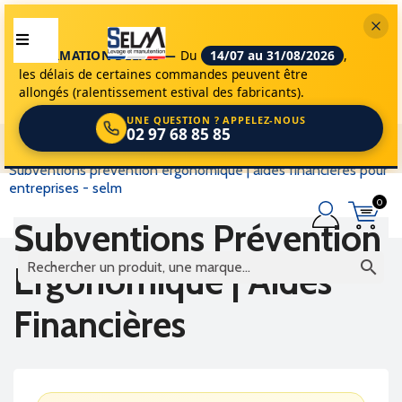
INFORMATION DÉLAIS —
Du
14/07 au 31/08/2026
,
les délais de certaines commandes peuvent être
allongés (ralentissement estival des fabricants).
UNE QUESTION ? APPELEZ-NOUS
02 97 68 85 85
selm
subventions prévention ergonomique | aides financières pour
entreprises - selm
0
Subventions Prévention

Ergonomique | Aides
Financières