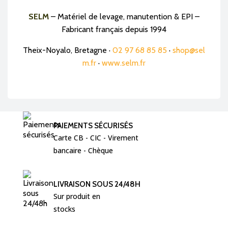
SELM
– Matériel de levage, manutention & EPI –
Fabricant français depuis 1994
Theix-Noyalo, Bretagne ·
02 97 68 85 85
·
shop@sel
m.fr
·
www.selm.fr
PAIEMENTS SÉCURISÉS
Carte CB - CIC - Virement  
bancaire - Chèque 
LIVRAISON SOUS 24/48H
Sur produit en 
stocks