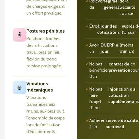
✓
Relever
régime
de la
de charges exigeant
du
général
Sécurité
un effort physique.
sociale
✓
Être
à jour des
auprès d
Postures pénibles
cotisations
l'Urssaf
🧍
Positions forcées
✓
Avoir
DUERP à
(moins
des articulations :
un
jour
d'un an)
travail bras en l'air,
flexion du tronc,
✓
Ne pas
contrat de
en
torsion prolongée.
bénéficier
prévention
cour
d'un
Vibrations
📳
✓
Ne pas
injonction ou
mécaniques
faire
cotisation
Vibrations
l'objet
supplémentair
transmises aux
d'une
mains, aux bras ou à
l'ensemble du corps
✓
Adhérer
service de santé
lors de l'utilisation
à un
au travail
d'équipements.