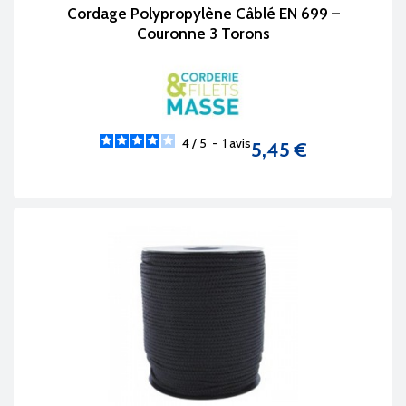
Cordage Polypropylène Câblé EN 699 –
0,91
(inférieure à celle de l'eau), ce qui le
Couronne 3 Torons
fait flotter naturellement. C'est le seul
cordage courant avec cette propriété. Le
polyamide, le chanvre et le coton coulent
tous.
4
/
5
-
1
avis
5,45 €
Prix
Le cordage polyamide perd-il
de la résistance quand il est
mouillé ?
Oui, le polyamide perd environ
10 à 15 %
de
sa résistance à la rupture lorsqu'il est
mouillé. Il retrouve sa résistance complète
en séchant. Malgré cette perte, il reste le
cordage synthétique le plus résistant même
à l'état mouillé.