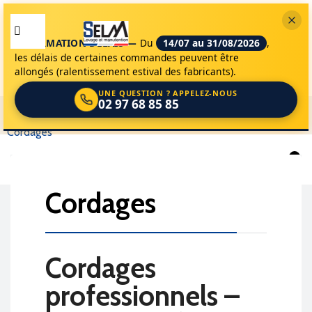
INFORMATION DÉLAIS —
Du
14/07 au 31/08/2026
,
les délais de certaines commandes peuvent être
allongés (ralentissement estival des fabricants).
UNE QUESTION ? APPELEZ-NOUS
02 97 68 85 85
selm
accessoires de levage
câbles et cordages
cordages
0
cordages

cordages
professionnels –