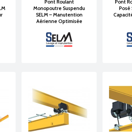
LM pour définir une solution standard ou sur mesure, parfaite
Pont Roulant
Pont Ro
LM
Monopoutre Suspendu
Posé 
Demander un conseil ou un d
ur
SELM – Manutention
Capacité
Aérienne Optimisée
sous notre sélection de
structures, poutres roulantes et po
rations de levage.