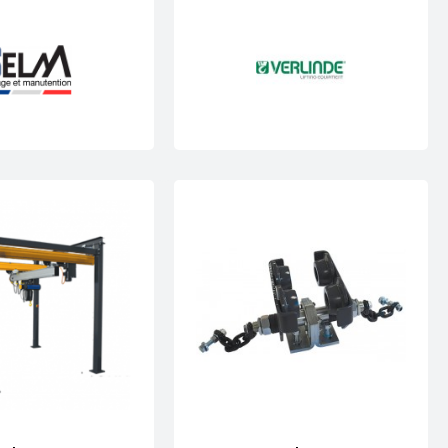
ndie
intégrant les contraintes du bâtiment, les
e sur son bureau d’étude
pour concevoir des
 environnement.
, intégrant des dimensions spécifiques, des capacités
ersonnalisées.
e adapté à votre site ?