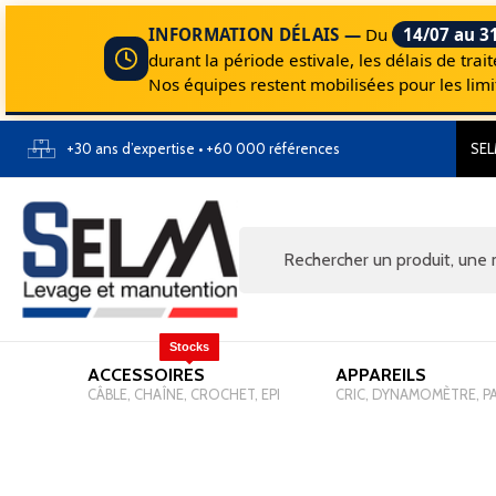
INFORMATION DÉLAIS —
Du
14/07 au 3
durant la période estivale, les délais de tr
Nos équipes restent mobilisées pour les li
+30 ans d’expertise • +60 000 références
SEL
Stocks
ACCESSOIRES
-
APPAREILS
-
CÂBLE, CHAÎNE, CROCHET, EPI
CRIC, DYNAMOMÈTRE, P