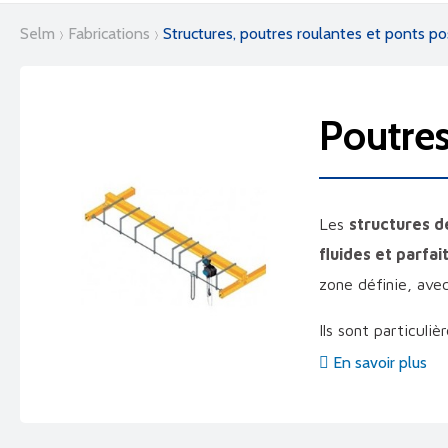
selm
fabrications
structures, poutres roulantes et ponts p
poutre
Les
structures d
fluides et parfa
zone définie, ave
Ils sont particul
de
charges indus
En savoir plus
◆
Structures 