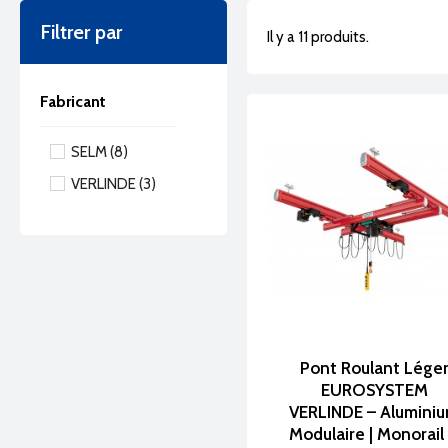
Filtrer par
Structures aut
Il y a 11 produits.
spécifiques.
Fabricant
◆
Poutres rou
SELM
(8)
Poutres de roul
VERLINDE
(3)
précision et fiab
◆
Ponts posé
Ponts de levage
Pont Roulant Lége
performante.
EUROSYSTEM
VERLINDE – Alumini
Modulaire | Monorail