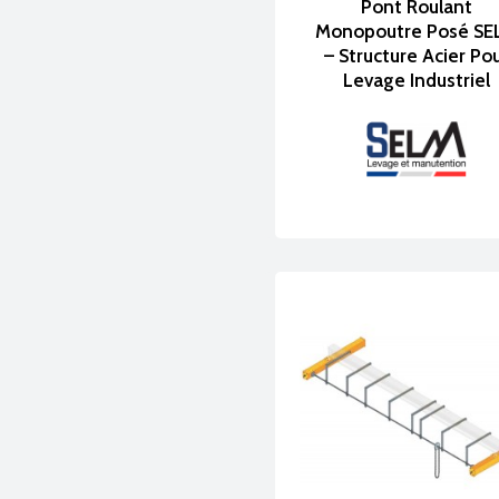
Contactez SE
Pont Roulant
Monopoutre Posé SE
– Structure Acier Po
Levage Industriel
Découvrez ci-des
sécuriser vos opé