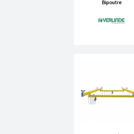
Des solutions de 
Bipoutre
✔
Conformité CE e
✔
Capacité de cha
✔
Conception robus
✔
Compatibilité av
Bureau d’étude & 
Chaque projet de 
charges à lever, l
structures, pout
Nous proposons de
particulières, de