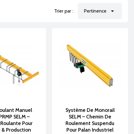
 palans, ponts ou systèmes de manutention

Trier par :
Pertinence
ne trajectoire définie, avec une excellente
nvironnements nécessitant une solution fixe et
oulant Manuel
Système De Monorail
PRMP SELM –
SELM – Chemin De
 Roulante Pour
Roulement Suspendu
r & Production
Pour Palan Industriel