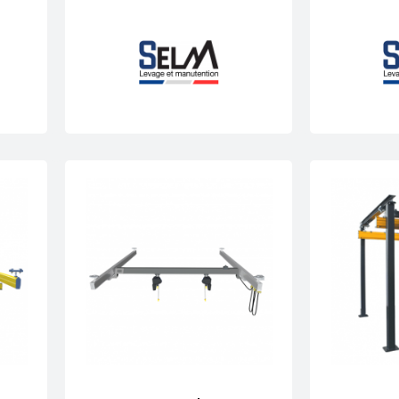
levage robustes et conformes
t respect des normes de levage applicables.
rge (CMU) clairement définie et documentée.
te pour une utilisation intensive.
ec palans manuels ou électriques et accessoires de levage.
solutions sur mesure
structure de levage nécessite une
étude technique approfo
es efforts dynamiques et les normes applicables.
SELM s’appui
res roulantes et ponts posés parfaitement adaptés
à votre
s solutions standards ainsi que des
fabrications sur mesure
s modes de déplacement adaptés et des options d’intégration p
Besoin d’une structure ou d’un pont de levag