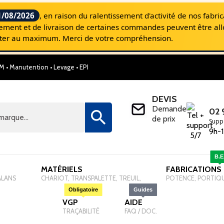
1/08/2026
, en raison du ralentissement d'activité de nos fabri
aitement et de livraison de certaines commandes peuvent être al
miter au maximum. Merci de votre compréhension.
M • Manutention • Levage • EPI
SELM, Le site Internet pour les Professionnel
DEVIS
Demande
02 

de prix
Supp
9h-1
B.E
MATÉRIELS
-
FABRICATIONS
ALANS
CHARIOT, TRANSPALETTE, TREUIL,
POTENCE, PORTIQ
Obligatoire
Guides
VGP
-
AIDE
-
TRAÇABILITÉ
FAQ / DOC.