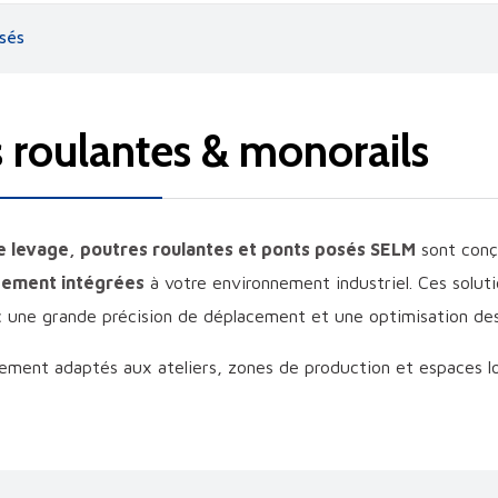
osés
s roulantes & monorails
e levage, poutres roulantes et ponts posés SELM
sont conç
itement intégrées
à votre environnement industriel. Ces solu
c une grande précision de déplacement et une optimisation des
ièrement adaptés aux ateliers, zones de production et espaces l
trielles, équipements lourds ou ensembles mécaniques
de 
de levage