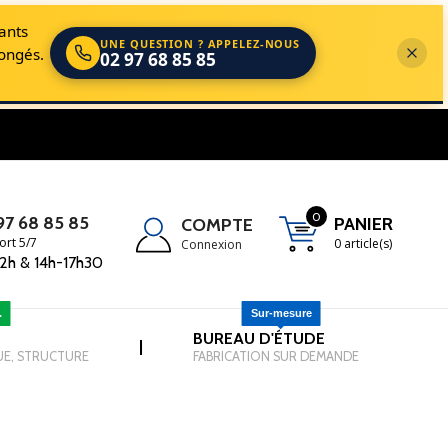
cants
UNE QUESTION ? APPELEZ-NOUS
longés.
02 97 68 85 85
s dans le domaine de la Manutention, du Levage et de l'EPI.
0
97 68 85 85
PANIER
COMPTE
ort 5/7
0 article(s)
Connexion
2h & 14h-17h30
.
Sur-mesure
-
BUREAU D'ÉTUDE
-
|
UE, STRUCTURE
FABRICATION SUR DEMANDE