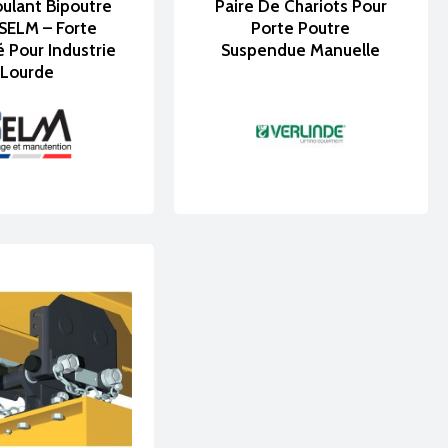
ment intégrée à votre environnement de travail.
ulant Bipoutre
Paire De Chariots Pour
SELM – Forte
Porte Poutre
evis
 Pour Industrie
Suspendue Manuelle
Lourde
nts posés professionnels
, conçus pour optimiser et