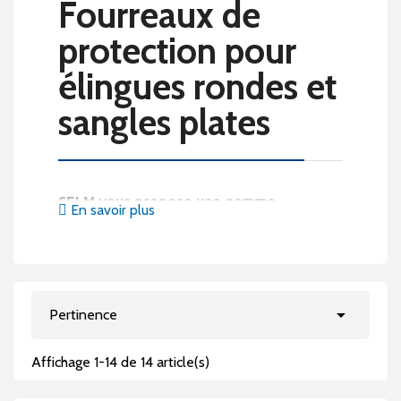
fourreaux de
protection pour
élingues rondes et
sangles plates
SELM vous propose une gamme
En savoir plus
complète de fourreaux et protections
pour élingues textiles
: élingues rondes,
sangles plates, élingues câble et systèmes
d'arrimage. Conformément aux normes

Pertinence
européennes
EN 1492-1
(sangles plates) et
Affichage 1-14 de 14 article(s)
EN 1492-2
(élingues rondes), il est
obligatoire de protéger vos élingues
dès