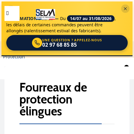
INFORMATION DÉLAIS —
Du
14/07 au 31/08/2026
,
les délais de certaines commandes peuvent être
allongés (ralentissement estival des fabricants).
UNE QUESTION ? APPELEZ-NOUS
02 97 68 85 85
selm
accessoires de levage
élingues de levage
protection
0
fourreaux de

protection
élingues