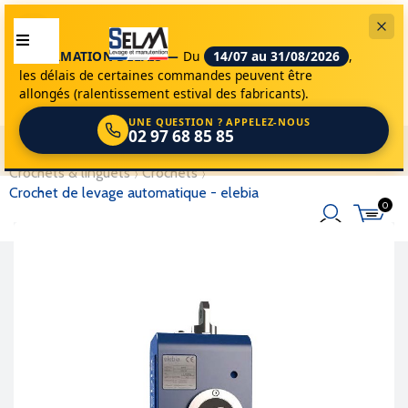
INFORMATION DÉLAIS —
Du
14/07 au 31/08/2026
,
les délais de certaines commandes peuvent être
allongés (ralentissement estival des fabricants).
UNE QUESTION ? APPELEZ-NOUS
02 97 68 85 85
selm
accessoires de levage
accessoires
crochets & linguets
crochets
crochet de levage automatique - elebia
0
