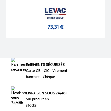
73,31 €
Prix
PAIEMENTS SÉCURISÉS
Carte CB - CIC - Virement  
bancaire - Chèque 
LIVRAISON SOUS 24/48H
Sur produit en 
stocks