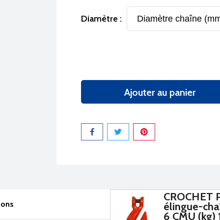
Diamètre :
Ajouter au panier
Partager
CROCHET P
sons
élingue-ch
6 CMU (kg) 