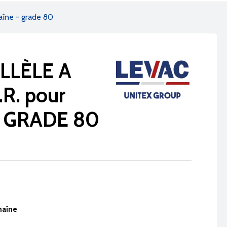
haîne - grade 80
LLÈLE A
R. pour
 - GRADE 80
haîne