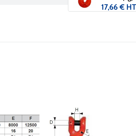
17,66 € H