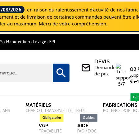
1/08/2026
, en raison du ralentissement d'activité de nos fabri
aitement et de livraison de certaines commandes peuvent être al
miter au maximum. Merci de votre compréhension.
M • Manutention • Levage • EPI
SELM, Le site Internet pour les Professionnel
DEVIS
Demande
02 

de prix
Supp
9h-1
B.E
MATÉRIELS
-
FABRICATIONS
ALANS
CHARIOT, TRANSPALETTE, TREUIL,
POTENCE, PORTIQ
Obligatoire
Guides
VGP
-
AIDE
-
TRAÇABILITÉ
FAQ / DOC.