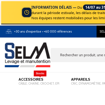
INFORMATION DÉLAIS —
Du
14/07 au 3
durant la période estivale, les délais de tr
Nos équipes restent mobilisées pour les li
+30 ans d’expertise • +60 000 références
SEL
Stocks
ACCESSOIRES
-
APPAREILS
-
CÂBLE, CHAÎNE, CROCHET, EPI
CRIC, DYNAMOMÈTRE, P