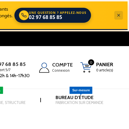
cants
UNE QUESTION ? APPELEZ-NOUS
longés.
02 97 68 85 85
s dans le domaine de la Manutention, du Levage et de l'EPI.
0
97 68 85 85
PANIER
COMPTE
ort 5/7
0 article(s)
Connexion
2h & 14h-17h30
.
Sur-mesure
-
BUREAU D'ÉTUDE
-
|
UE, STRUCTURE
FABRICATION SUR DEMANDE