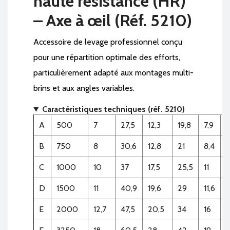
haute résistance (HR)
– Axe à œil (Réf. 5210)
Accessoire de levage professionnel conçu
pour une répartition optimale des efforts,
particulièrement adapté aux montages multi-
brins et aux angles variables.
Caractéristiques techniques (réf. 5210)
A
500
7
27,5
12,3
19,8
7,9
B
750
8
30,6
12,8
21
8,4
C
1000
10
37
17,5
25,5
11
0
D
1500
11
40,9
19,6
29
11,6
0
E
2000
12,7
47,5
20,5
34
16
0