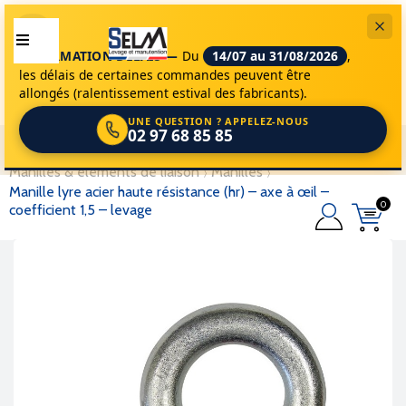
INFORMATION DÉLAIS —
Du
14/07 au 31/08/2026
,
les délais de certaines commandes peuvent être
allongés (ralentissement estival des fabricants).
UNE QUESTION ? APPELEZ-NOUS
02 97 68 85 85
selm
accessoires de levage
accessoires
manilles & éléments de liaison
manilles
manille lyre acier haute résistance (hr) – axe à œil –
0
coefficient 1,5 – levage
