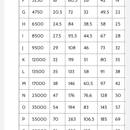
F
3250
18
60,5
28
42
19
0
G
4750
20,5
72
32
49,5
22
1
H
6500
24,5
84
38,5
58
25
1
I
8500
27,5
95,5
44,5
67
28
2
J
9500
29
108
46
73
32
3
K
12000
32
119
51
80
35
4
L
13500
35
133
58
91
38
6
M
17000
38
146
60,5
97
42
7
N
25000
47
176
76,6
128
50
1
O
35000
54
194
83
145
57
1
P
55000
70
263
106,5
185
69
3