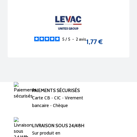
5
/
5
-
2
avis
1,77 €
Prix
PAIEMENTS SÉCURISÉS
Carte CB - CIC - Virement  
bancaire - Chèque 
LIVRAISON SOUS 24/48H
Sur produit en 