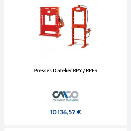
Presses D’atelier RPY / RPES
10 136,52 €
Prix