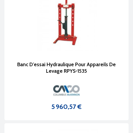
Banc D’essai Hydraulique Pour Appareils De
Levage RPYS-1535
5 960,57 €
Prix