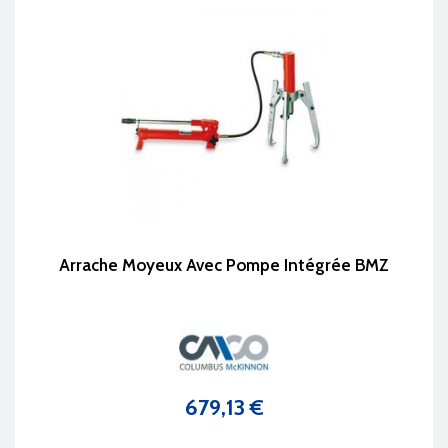
Arrache Moyeux Avec Pompe Intégrée BMZ
679,13 €
Prix