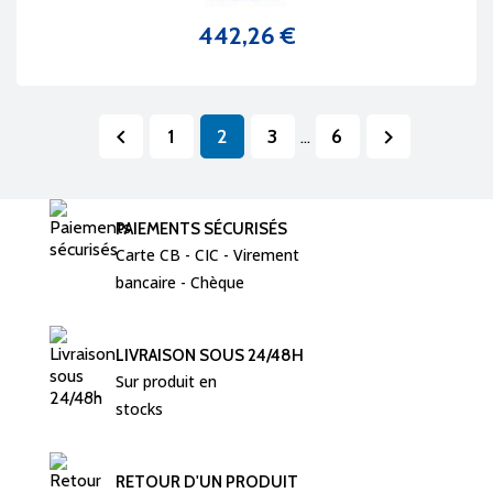
442,26 €
Prix
1
2
3
6


…
PAIEMENTS SÉCURISÉS
Carte CB - CIC - Virement  
bancaire - Chèque 
LIVRAISON SOUS 24/48H
Sur produit en 
stocks
RETOUR D'UN PRODUIT