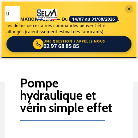
INFORMATION DÉLAIS —
Du
14/07 au 31/08/2026
,
les délais de certaines commandes peuvent être
allongés (ralentissement estival des fabricants).
UNE QUESTION ? APPELEZ-NOUS
02 97 68 85 85
selm
appareils de levage
materiels
verins et pompes
0
pompe
hydraulique et

vérin simple effet