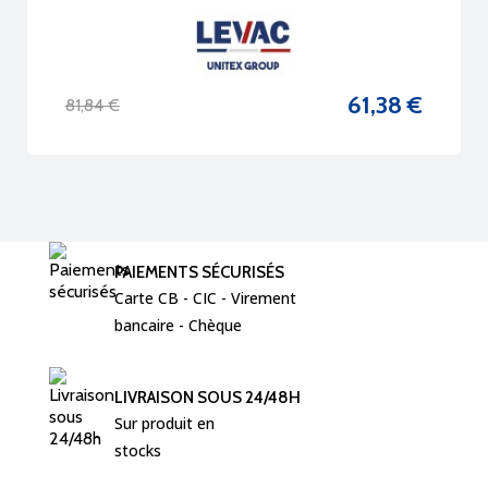
61,38 €
81,84 €
Prix de base
Prix
PAIEMENTS SÉCURISÉS
Carte CB - CIC - Virement  
bancaire - Chèque 
LIVRAISON SOUS 24/48H
Sur produit en 
stocks