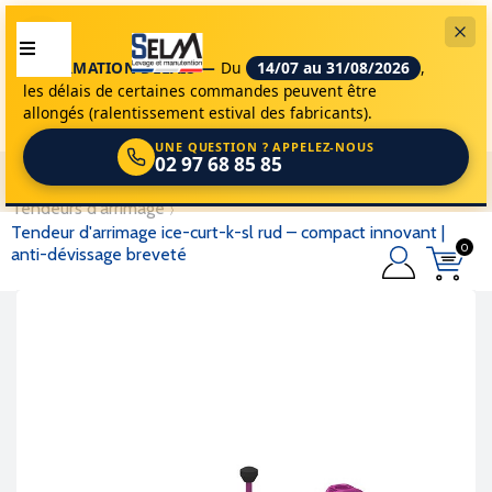
INFORMATION DÉLAIS —
Du
14/07 au 31/08/2026
,
les délais de certaines commandes peuvent être
allongés (ralentissement estival des fabricants).
UNE QUESTION ? APPELEZ-NOUS
02 97 68 85 85
selm
accessoires de levage
arrimage
tendeurs d'arrimage
tendeur d'arrimage ice-curt-k-sl rud – compact innovant |
0
anti-dévissage breveté
