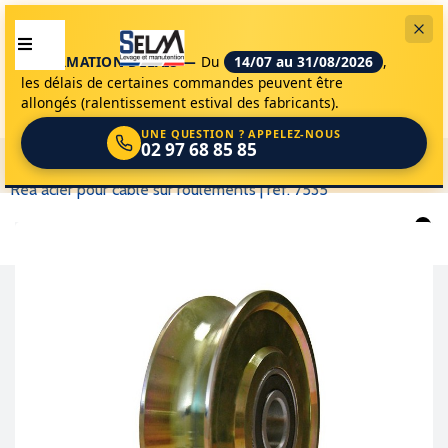
INFORMATION DÉLAIS —
Du
14/07 au 31/08/2026
,
les délais de certaines commandes peuvent être
allongés (ralentissement estival des fabricants).
UNE QUESTION ? APPELEZ-NOUS
02 97 68 85 85
selm
accessoires de levage
poulies
reas
réa acier pour câble sur roulements | réf. 7535
0
