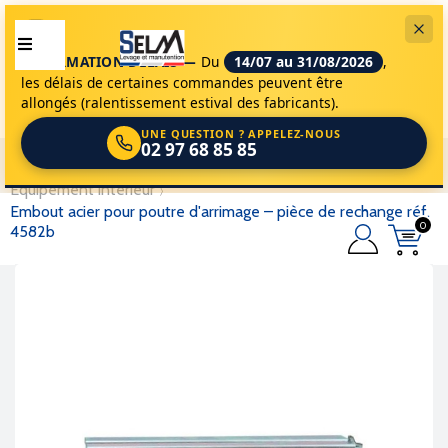
INFORMATION DÉLAIS —
Du
14/07 au 31/08/2026
,
les délais de certaines commandes peuvent être
allongés (ralentissement estival des fabricants).
UNE QUESTION ? APPELEZ-NOUS
02 97 68 85 85
selm
accessoires de levage
arrimage
equipement interieur
embout acier pour poutre d'arrimage – pièce de rechange réf.
0
4582b
