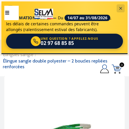
INFORMATION DÉLAIS —
Du
14/07 au 31/08/2026
,
les délais de certaines commandes peuvent être
allongés (ralentissement estival des fabricants).
UNE QUESTION ? APPELEZ-NOUS
02 97 68 85 85
selm
accessoires de levage
élingues de levage
élingues sangle
élingue sangle double polyester – 2 boucles repliées
0
renforcées
