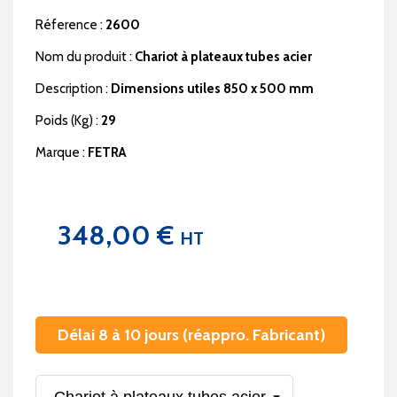
Réference :
2600
Nom du produit :
Chariot à plateaux tubes acier
Description :
Dimensions utiles 850 x 500 mm
Poids (Kg) :
29
Marque :
FETRA
348,00 €
HT
Délai 8 à 10 jours (réappro. Fabricant)