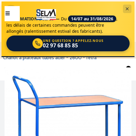
INFORMATION DÉLAIS —
Du
14/07 au 31/08/2026
,
les délais de certaines commandes peuvent être
allongés (ralentissement estival des fabricants).
UNE QUESTION ? APPELEZ-NOUS
02 97 68 85 85
selm
appareils de levage
materiels
chariots
chariot à plateaux tubes acier - 2600 - fetra
0
