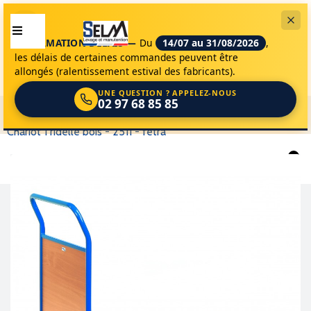
INFORMATION DÉLAIS —
Du
14/07 au 31/08/2026
,
les délais de certaines commandes peuvent être
allongés (ralentissement estival des fabricants).
UNE QUESTION ? APPELEZ-NOUS
02 97 68 85 85
selm
appareils de levage
materiels
chariots
chariot 1 ridelle bois - 2511 - fetra
0
