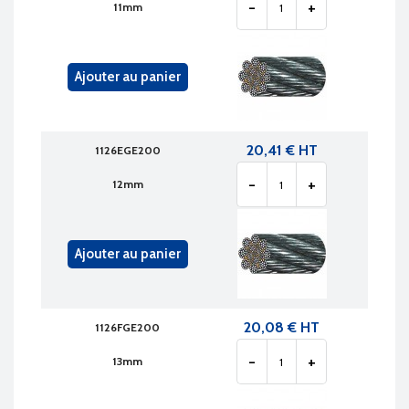
-
+
11mm
Ajouter au panier
20,41 € HT
1126EGE200
-
+
12mm
Ajouter au panier
20,08 € HT
1126FGE200
-
+
13mm