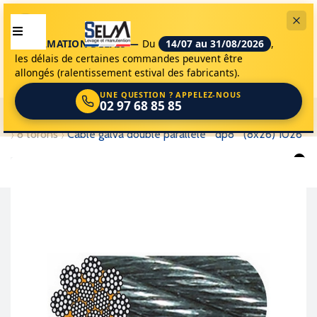
INFORMATION DÉLAIS —
Du
14/07 au 31/08/2026
,
les délais de certaines commandes peuvent être
allongés (ralentissement estival des fabricants).
UNE QUESTION ? APPELEZ-NOUS
02 97 68 85 85
selm
accessoires de levage
câbles et cordages
câbles
8 torons
câble galva double parallèle " dp8 " (8x26) 1026
0
