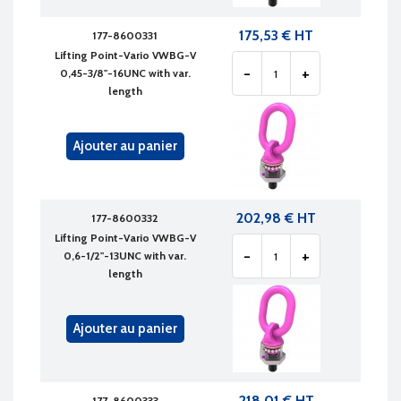
175,53 € HT
177-8600331
Lifting Point-Vario VWBG-V
-
+
0,45-3/8"-16UNC with var.
length
Ajouter au panier
202,98 € HT
177-8600332
Lifting Point-Vario VWBG-V
-
+
0,6-1/2"-13UNC with var.
length
Ajouter au panier
218,01 € HT
177-8600333