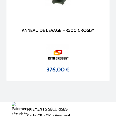
ANNEAU DE LEVAGE HR500 CROSBY
376,00 €
Prix
PAIEMENTS SÉCURISÉS
Carte CB - CIC - Virement  