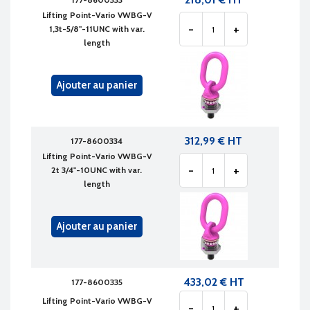
Lifting Point-Vario VWBG-V
-
+
1,3t-5/8"-11UNC with var.
length
Ajouter au panier
312,99 € HT
177-8600334
Lifting Point-Vario VWBG-V
-
+
2t 3/4"-10UNC with var.
length
Ajouter au panier
433,02 € HT
177-8600335
Lifting Point-Vario VWBG-V
-
+