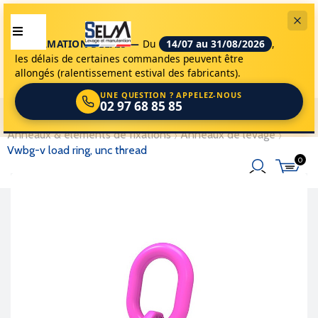
INFORMATION DÉLAIS —
Du
14/07 au 31/08/2026
,
les délais de certaines commandes peuvent être
allongés (ralentissement estival des fabricants).
UNE QUESTION ? APPELEZ-NOUS
02 97 68 85 85
selm
accessoires de levage
accessoires
anneaux & éléments de fixations
anneaux de levage
vwbg-v load ring, unc thread
0
