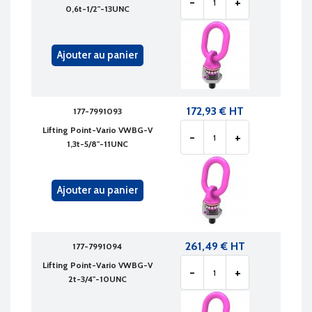
-
+
0,6t-1/2"-13UNC
Ajouter au panier
172,93 € HT
177-7991093
Lifting Point-Vario VWBG-V
-
+
1,3t-5/8"-11UNC
Ajouter au panier
261,49 € HT
177-7991094
Lifting Point-Vario VWBG-V
-
+
2t-3/4"-10UNC