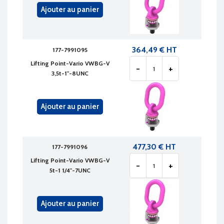
Ajouter au panier
364,49 € HT
177-7991095
Lifting Point-Vario VWBG-V
-
+
3,5t-1"-8UNC
Ajouter au panier
477,30 € HT
177-7991096
Lifting Point-Vario VWBG-V
-
+
5t-1 1/4"-7UNC
Ajouter au panier