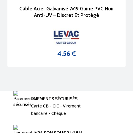
Câble Acier Galvanisé 7×19 Gainé PVC Noir
Anti-UV – Discret Et Protégé
4,56 €
Prix
PAIEMENTS SÉCURISÉS
Carte CB - CIC - Virement  
bancaire - Chèque 