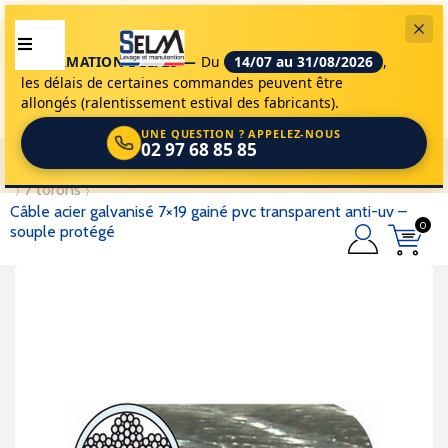
INFORMATION DÉLAIS —
Du
14/07 au 31/08/2026
,
les délais de certaines commandes peuvent être
allongés (ralentissement estival des fabricants).
UNE QUESTION ? APPELEZ-NOUS
02 97 68 85 85
selm
accessoires de levage
câbles et cordages
câbles
7 torons
câble acier galvanisé 7×19 gainé pvc transparent anti-uv –
0
souple protégé
