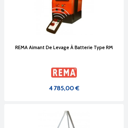
REMA Aimant De Levage À Batterie Type RM
4 785,00 €
Prix