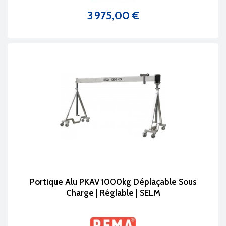
3 975,00 €
Prix
Portique Alu PKAV 1000kg Déplaçable Sous
Charge | Réglable | SELM