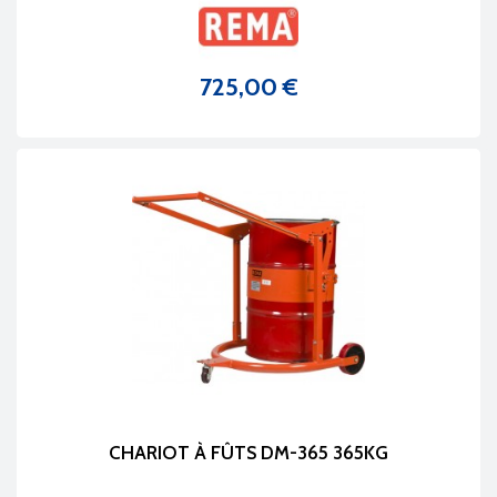
725,00 €
Prix
CHARIOT À FÛTS DM-365 365KG