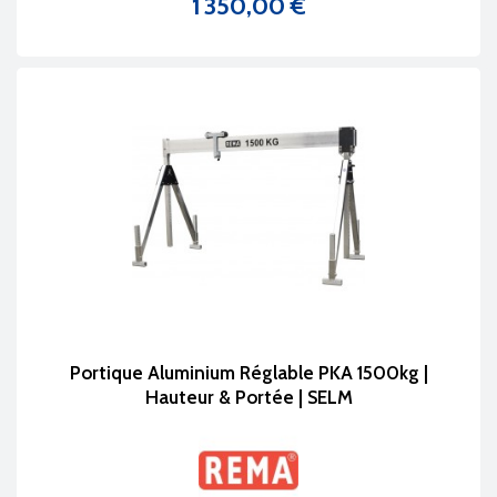
1 350,00 €
Prix
Portique Aluminium Réglable PKA 1500kg |
Hauteur & Portée | SELM