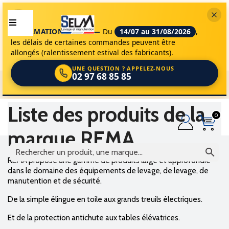
INFORMATION DÉLAIS —
Du
14/07 au 31/08/2026
,
les délais de certaines commandes peuvent être
allongés (ralentissement estival des fabricants).
UNE QUESTION ? APPELEZ-NOUS
02 97 68 85 85
selm
marques
rema
Liste des produits de la
0
marque REMA

REMA propose une gamme de produits large et approfondie
dans le domaine des équipements de levage, de levage, de
manutention et de sécurité.
De la simple élingue en toile aux grands treuils électriques.
Et de la protection antichute aux tables élévatrices.