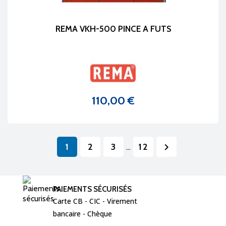
REMA VKH-500 PINCE A FUTS
110,00 €
Prix
1
2
3
12

…
PAIEMENTS SÉCURISÉS
Carte CB - CIC - Virement  
bancaire - Chèque 