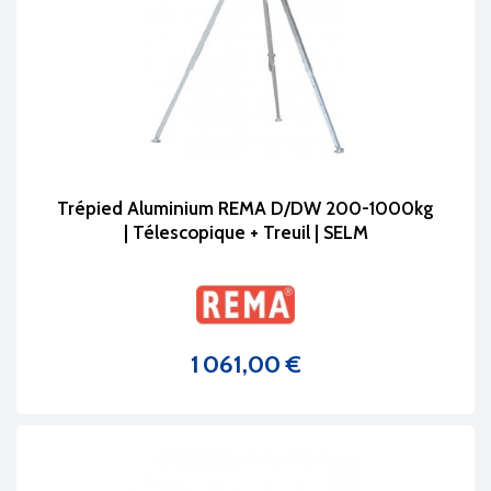
Trépied Aluminium REMA D/DW 200-1000kg
| Télescopique + Treuil | SELM
1 061,00 €
Prix