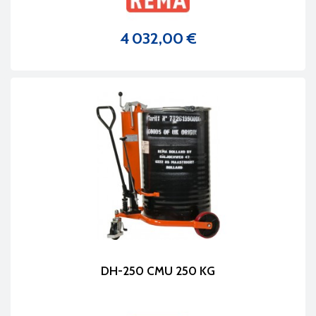
4 032,00 €
Prix
DH-250 CMU 250 KG