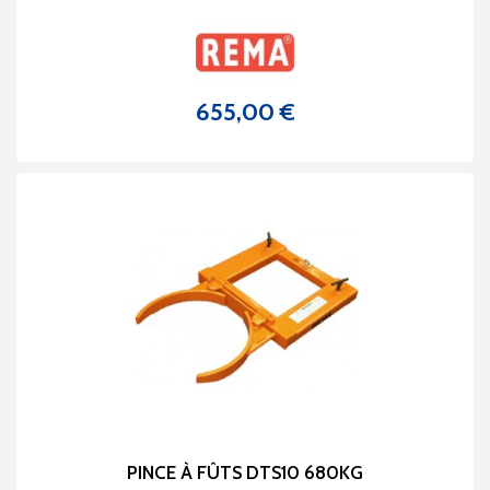
655,00 €
Prix
PINCE À FÛTS DTS10 680KG