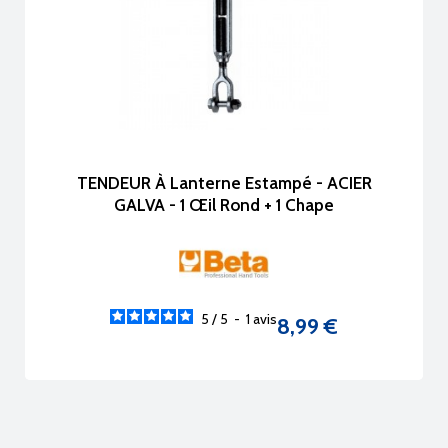
TENDEUR À Lanterne Estampé - ACIER
GALVA - 1 Œil Rond + 1 Chape
5
/
5
-
1
avis
8,99 €
Prix