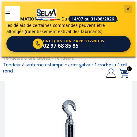
INFORMATION DÉLAIS —
Du
14/07 au 31/08/2026
,
les délais de certaines commandes peuvent être
allongés (ralentissement estival des fabricants).
UNE QUESTION ? APPELEZ-NOUS
02 97 68 85 85
selm
accessoires de levage
accessoires
tendeurs & tire câbles
tendeurs
tendeur à lanterne estampé - acier galva - 1 crochet + 1 œil
0
rond
