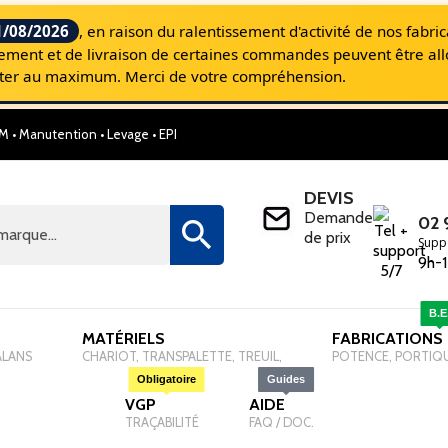
1/08/2026
, en raison du ralentissement d'activité de nos fabri
aitement et de livraison de certaines commandes peuvent être al
miter au maximum. Merci de votre compréhension.
M • Manutention • Levage • EPI
SELM, Le site Internet pour les Professionnel
DEVIS
Demande
02 

de prix
Supp
9h-1
B.E
MATÉRIELS
-
FABRICATIONS
ALANS
CHARIOT, TRANSPALETTE, TREUIL,
POTENCE, PORTIQ
Obligatoire
Guides
VGP
-
AIDE
-
TRAÇABILITÉ
FAQ / DOC.