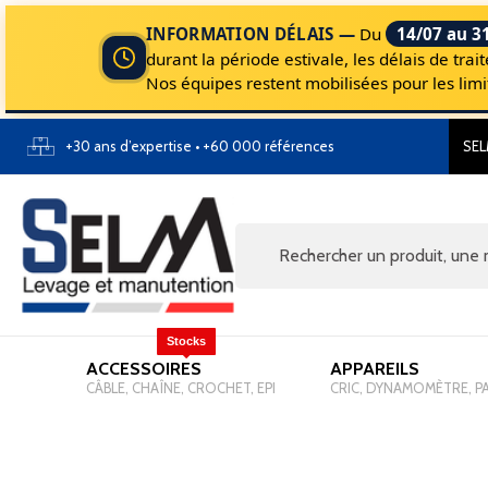
INFORMATION DÉLAIS —
Du
14/07 au 3
durant la période estivale, les délais de tr
Nos équipes restent mobilisées pour les li
+30 ans d’expertise • +60 000 références
SEL
Stocks
ACCESSOIRES
-
APPAREILS
-
CÂBLE, CHAÎNE, CROCHET, EPI
CRIC, DYNAMOMÈTRE, P