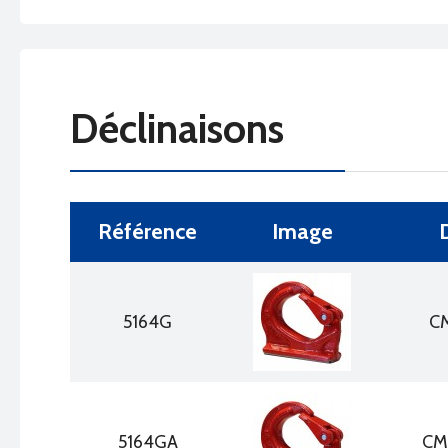
Déclinaisons
Référence
Image
5164G
CM
5164GA
CM