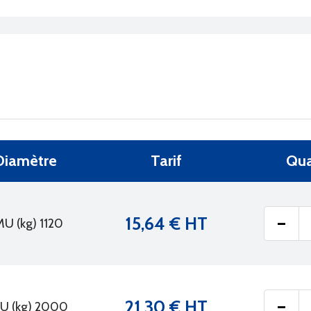
Diamètre
Tarif
Qua
-
15,64 € HT
U (kg) 1120
-
21,30 € HT
U (kg) 2000