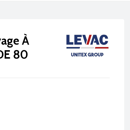
vage À
DE 80