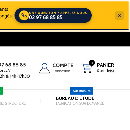
cants
UNE QUESTION ? APPELEZ-NOUS
longés.
02 97 68 85 85
s dans le domaine de la Manutention, du Levage et de l'EPI.
0
97 68 85 85
PANIER
COMPTE
ort 5/7
0 article(s)
Connexion
2h & 14h-17h30
.
Sur-mesure
-
BUREAU D'ÉTUDE
-
|
UE, STRUCTURE
FABRICATION SUR DEMANDE