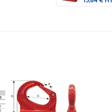
15,64 € H