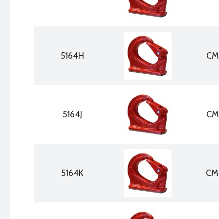
5164H
CM
5164J
CM
5164K
CM