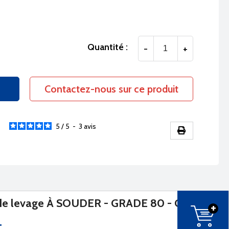
Quantité :
-
+
Contactez-nous sur ce produit
5
/
5
-
3
avis
e levage À SOUDER - GRADE 80 - CMU
+