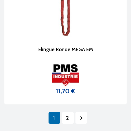
Elingue Ronde MEGA EM
11,70 €
Prix
1
2
