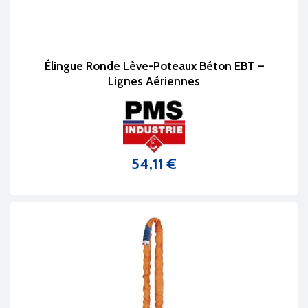
Élingue Ronde Lève-Poteaux Béton EBT –
Lignes Aériennes
54,11 €
Prix