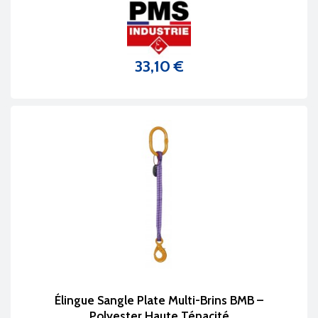
33,10 €
Prix
Élingue Sangle Plate Multi-Brins BMB –
Polyester Haute Ténacité