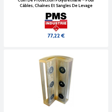
Câbles, Chaînes Et Sangles De Levage
77,22 €
Prix