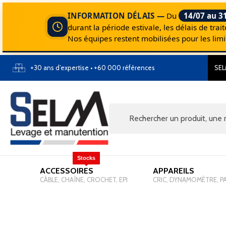
INFORMATION DÉLAIS —
Du
14/07 au 3
durant la période estivale, les délais de tr
Nos équipes restent mobilisées pour les li
+30 ans d’expertise • +60 000 références
SEL
Stocks
ACCESSOIRES
-
APPAREILS
-
CÂBLE, CHAÎNE, CROCHET, EPI
CRIC, DYNAMOMÈTRE, P