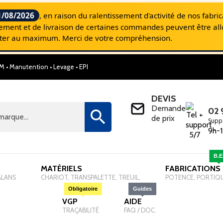
1/08/2026
, en raison du ralentissement d'activité de nos fabri
aitement et de livraison de certaines commandes peuvent être al
miter au maximum. Merci de votre compréhension.
M • Manutention • Levage • EPI
SELM, Le site Internet pour les Professionnel
DEVIS
Demande
02 

de prix
Supp
9h-1
B.E
MATÉRIELS
-
FABRICATIONS
ALANS
CHARIOT, TRANSPALETTE, TREUIL,
POTENCE, PORTIQ
Obligatoire
Guides
VGP
-
AIDE
-
TRAÇABILITÉ
FAQ / DOC.