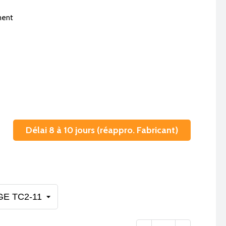
ment
Délai 8 à 10 jours (réappro. Fabricant)