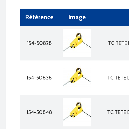
Référence
Image
154-50828
TC TETE 
154-50838
TC TETE 
154-50848
TC TETE 