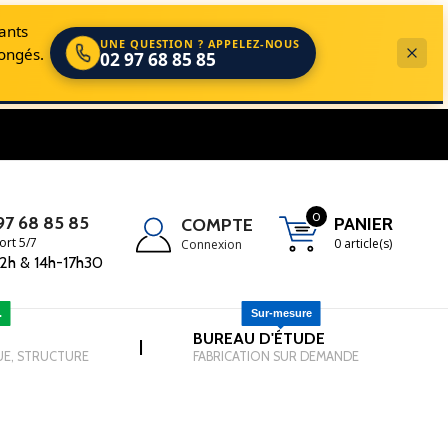
cants
UNE QUESTION ? APPELEZ-NOUS
longés.
02 97 68 85 85
s dans le domaine de la Manutention, du Levage et de l'EPI.
0
97 68 85 85
PANIER
COMPTE
ort 5/7
0 article(s)
Connexion
2h & 14h-17h30
.
Sur-mesure
-
BUREAU D'ÉTUDE
-
|
UE, STRUCTURE
FABRICATION SUR DEMANDE