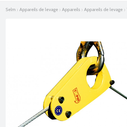
selm
appareils de levage
appareils
appareils de levage