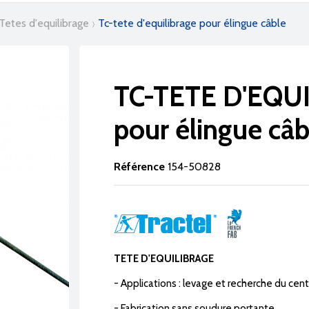
tetes d'equilibrage
tc-tete d'equilibrage pour élingue câble
TC-TETE D'EQU
pour élingue câb
Référence
154-50828
TETE D'EQUILIBRAGE
- Applications : levage et recherche du cen
- Fabrication sans soudure portante