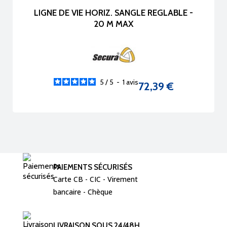
LIGNE DE VIE HORIZ. SANGLE REGLABLE -
20 M MAX
5
/
5
-
1
avis
72,39 €
Prix
PAIEMENTS SÉCURISÉS
Carte CB - CIC - Virement  
bancaire - Chèque 
LIVRAISON SOUS 24/48H