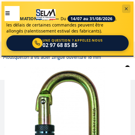
INFORMATION DÉLAIS —
Du
14/07 au 31/08/2026
,
les délais de certaines commandes peuvent être
allongés (ralentissement estival des fabricants).
UNE QUESTION ? APPELEZ-NOUS
02 97 68 85 85
selm
accessoires de levage
epi - har.
epi secura
mousqueton a vis acier zingue ouverture 18 mm
0
