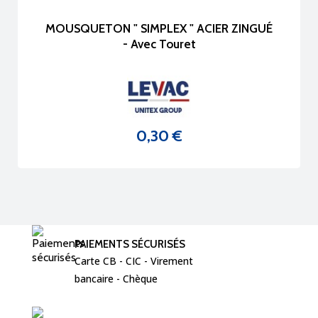
MOUSQUETON " SIMPLEX " ACIER ZINGUÉ
- Avec Touret
0,30 €
Prix
PAIEMENTS SÉCURISÉS
Carte CB - CIC - Virement  
bancaire - Chèque 