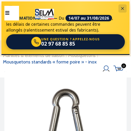
INFORMATION DÉLAIS —
Du
14/07 au 31/08/2026
,
les délais de certaines commandes peuvent être
allongés (ralentissement estival des fabricants).
UNE QUESTION ? APPELEZ-NOUS
02 97 68 85 85
selm
accessoires de levage
accessoires
manilles & éléments de liaison
mousquetons
mousquetons standards « forme poire » - inox
0
