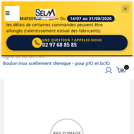
INFORMATION DÉLAIS —
Du
14/07 au 31/08/2026
,
les délais de certaines commandes peuvent être
allongés (ralentissement estival des fabricants).
UNE QUESTION ? APPELEZ-NOUS
02 97 68 85 85
selm
accessoires de levage
epi - har.
ligne de vie en-795
boulon inox scellement chimique - pour p10 et bc10
0
