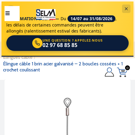
INFORMATION DÉLAIS —
Du
14/07 au 31/08/2026
,
les délais de certaines commandes peuvent être
allongés (ralentissement estival des fabricants).
UNE QUESTION ? APPELEZ-NOUS
02 97 68 85 85
selm
accessoires de levage
élingues de levage
elingues cable
élingue câble 1 brin acier galvanisé – 2 boucles cossées + 1
0
crochet coulissant
