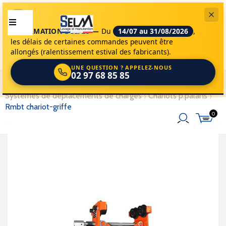
INFORMATION DÉLAIS —
Du
14/07 au 31/08/2026
,
les délais de certaines commandes peuvent être
allongés (ralentissement estival des fabricants).
UNE QUESTION ? APPELEZ-NOUS
02 97 68 85 85
selm
appareils de levage
appareils
systèmes de déplacements de charges
chariots p.palans
rmbt chariot-griffe
0
