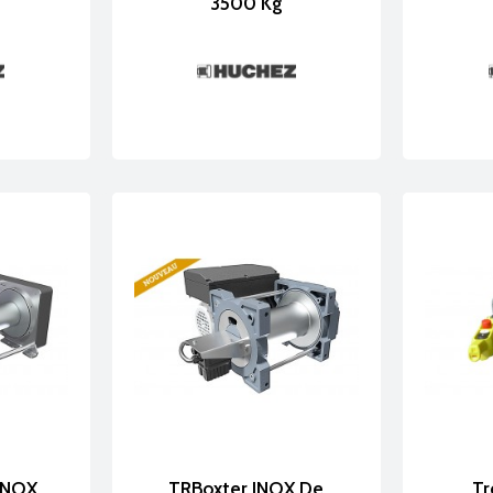
3500 Kg
 INOX
TRBoxter INOX De
Tr