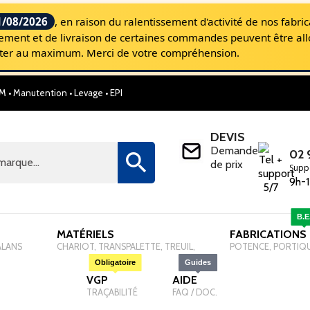
1/08/2026
, en raison du ralentissement d'activité de nos fabri
aitement et de livraison de certaines commandes peuvent être al
miter au maximum. Merci de votre compréhension.
M • Manutention • Levage • EPI
SELM, Le site Internet pour les Professionnel
DEVIS
Demande
02 

de prix
Supp
9h-1
B.E
MATÉRIELS
-
FABRICATIONS
ALANS
CHARIOT, TRANSPALETTE, TREUIL,
POTENCE, PORTIQ
Obligatoire
Guides
VGP
-
AIDE
-
TRAÇABILITÉ
FAQ / DOC.