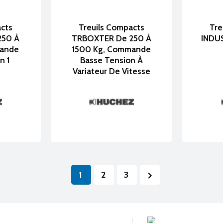
acts
Treuils Compacts
Tre
250 À
TRBOXTER De 250 À
INDUS
mande
1500 Kg, Commande
n 1
Basse Tension À
Variateur De Vitesse
1
2
3
