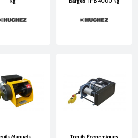
Kg
Barges THB 4000 Kg
euils Manuels
Treuils Économiques