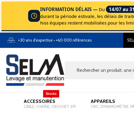
INFORMATION DÉLAIS —
Du
14/07 au 3
durant la période estivale, les délais de tr
Nos équipes restent mobilisées pour les li
+30 ans d’expertise • +60 000 références
SEL
Stocks
ACCESSOIRES
-
APPAREILS
-
CÂBLE, CHAÎNE, CROCHET, EPI
CRIC, DYNAMOMÈTRE, P