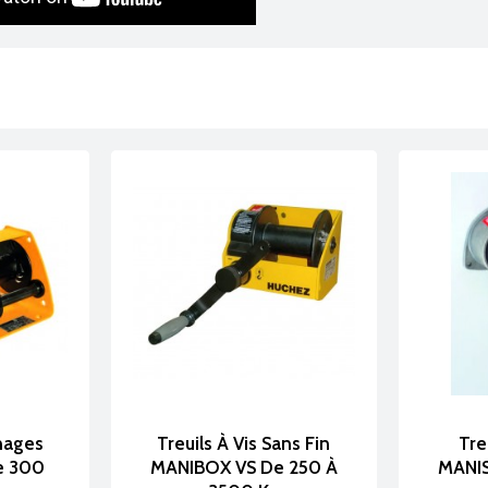
nages
Treuils À Vis Sans Fin
Tre
e 300
MANIBOX VS De 250 À
MANIS