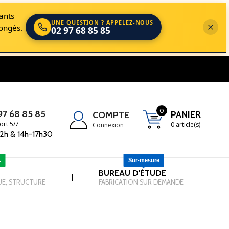
cants
UNE QUESTION ? APPELEZ-NOUS
longés.
02 97 68 85 85
s dans le domaine de la Manutention, du Levage et de l'EPI.
0
97 68 85 85
PANIER
COMPTE
ort 5/7
0 article(s)
Connexion
2h & 14h-17h30
.
Sur-mesure
-
BUREAU D'ÉTUDE
-
|
UE, STRUCTURE
FABRICATION SUR DEMANDE