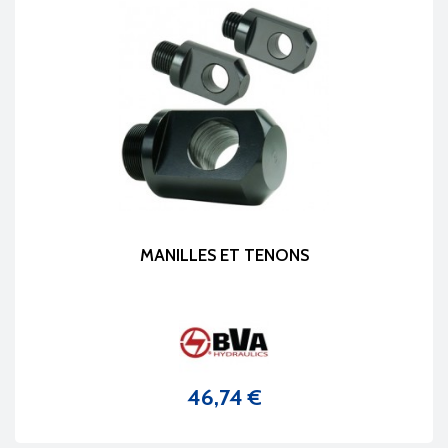
MANILLES ET TENONS
46,74 €
Prix