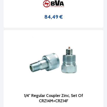
84,49 €
Prix
1/4" Regular Coupler Zinc, Set Of
CRZ14M+CRZ14F