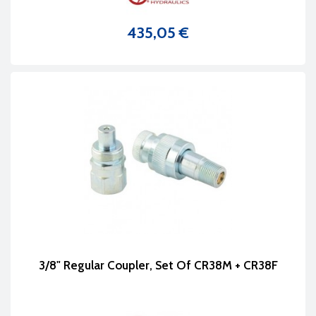
435,05 €
Prix
3/8" Regular Coupler, Set Of CR38M + CR38F