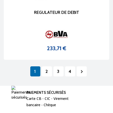
REGULATEUR DE DEBIT
233,71 €
Prix
1
2
3
4

PAIEMENTS SÉCURISÉS
Carte CB - CIC - Virement  
bancaire - Chèque 