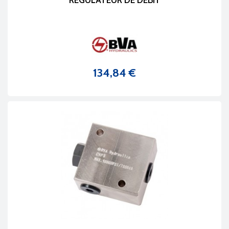
REGULATEUR DE DEBIT
134,84 €
Prix