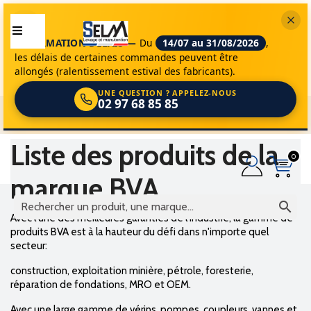
INFORMATION DÉLAIS —
Du
14/07 au 31/08/2026
,
les délais de certaines commandes peuvent être
allongés (ralentissement estival des fabricants).
UNE QUESTION ? APPELEZ-NOUS
02 97 68 85 85
selm
marques
bva
Liste des produits de la
0
marque BVA

Avec l'une des meilleures garanties de l'industrie, la gamme de
produits BVA est à la hauteur du défi dans n'importe quel
secteur:
construction, exploitation minière, pétrole, foresterie,
réparation de fondations, MRO et OEM.
Avec une large gamme de vérins, pompes, coupleurs, vannes et