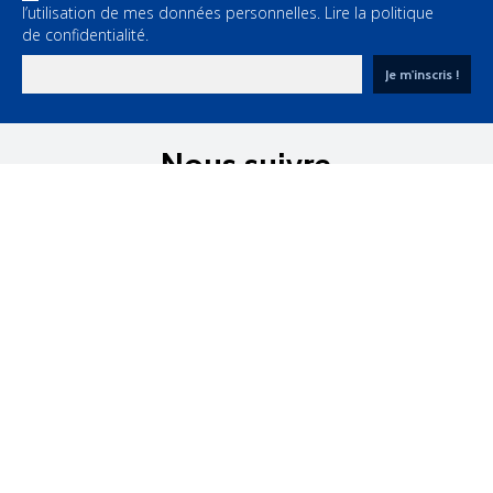
l’utilisation de mes données personnelles.
Lire la politique
de confidentialité.
Nous suivre
sur les réseaux sociaux

Notre offre

Informations

Mon compte