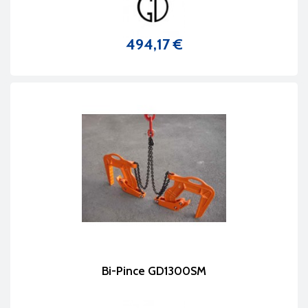
494,17 €
Prix
Bi-Pince GD1300SM