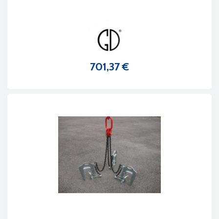
701,37 €
Prix