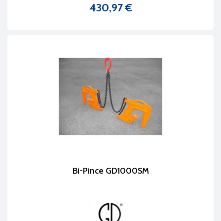
430,97 €
Prix
Bi-Pince GD1000SM