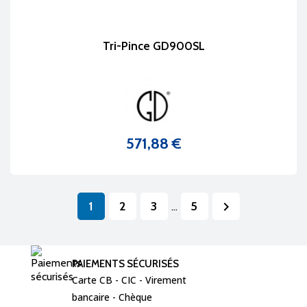
Tri-Pince GD900SL
571,88 €
Prix
1
2
3
5

…
PAIEMENTS SÉCURISÉS
Carte CB - CIC - Virement  
bancaire - Chèque 