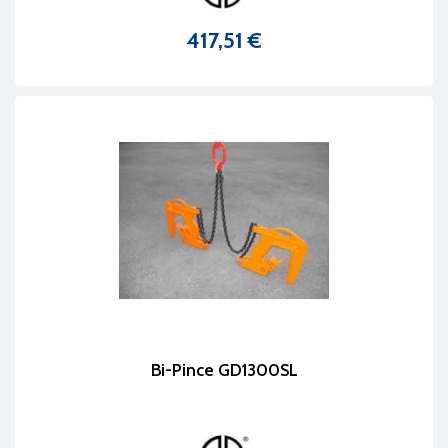
417,51 €
Prix
Bi-Pince GD1300SL