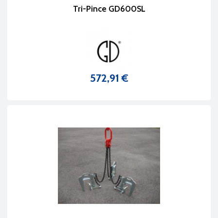
Tri-Pince GD600SL
572,91 €
Prix