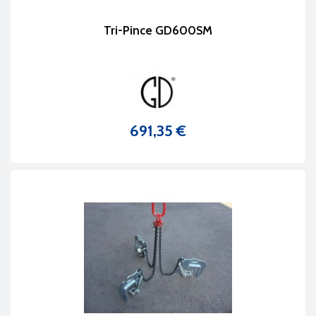
Tri-Pince GD600SM
691,35 €
Prix