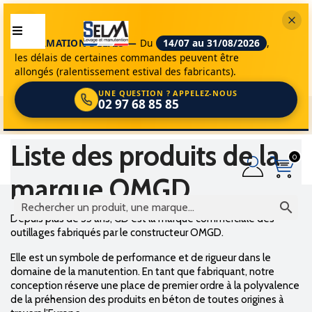
INFORMATION DÉLAIS —
Du
14/07 au 31/08/2026
,
les délais de certaines commandes peuvent être
allongés (ralentissement estival des fabricants).
UNE QUESTION ? APPELEZ-NOUS
02 97 68 85 85
selm
marques
omgd
Liste des produits de la
0
marque OMGD

Depuis plus de 35 ans, GD est la marque commerciale des
outillages fabriqués par le constructeur OMGD.
Elle est un symbole de performance et de rigueur dans le
domaine de la manutention. En tant que fabriquant, notre
conception réserve une place de premier ordre à la polyvalence
de la préhension des produits en béton de toutes origines à