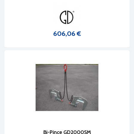
606,06 €
Prix
Bi-Pince GD2000SM