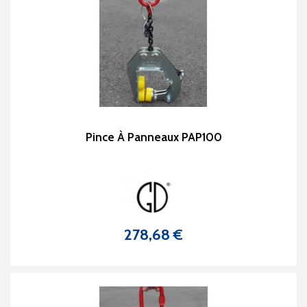
Pince À Panneaux PAP100
278,68 €
Prix