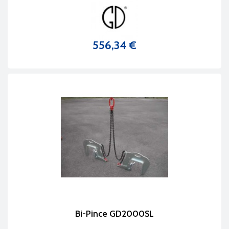
556,34 €
Prix
Bi-Pince GD2000SL