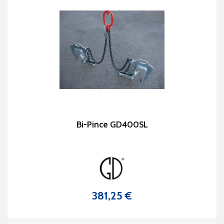
Bi-Pince GD400SL
381,25 €
Prix